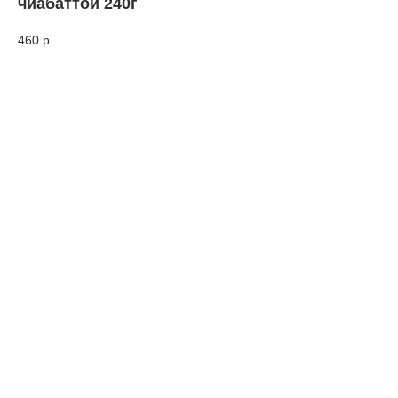
чиабаттой 240г
460
р