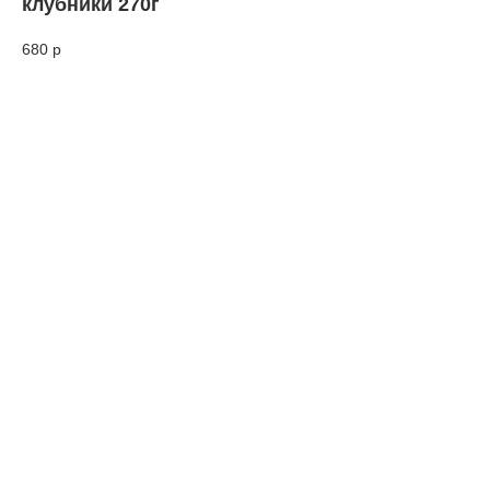
клубники 270г
680
р