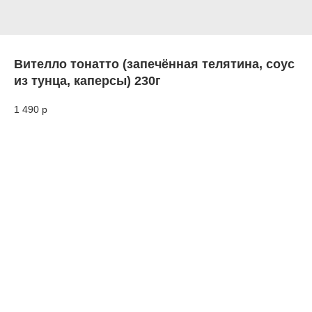
Вителло тонатто (запечённая телятина, соус
из тунца, каперсы) 230г
1 490
р