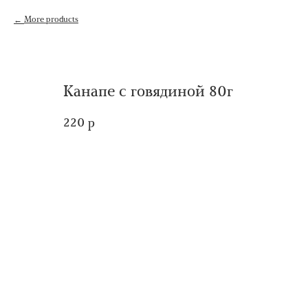
More products
Канапе с говядиной 80г
220
р