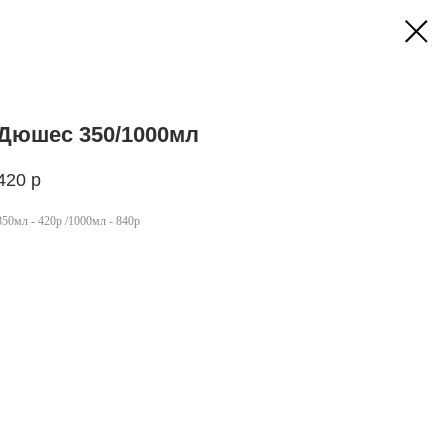
Дюшес 350/1000мл
420
р
350мл - 420р /1000мл - 840р