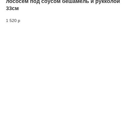
лососем под соусом бешамель и рукколой
33см
1 520
р