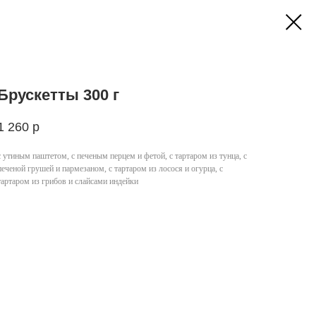
Брускетты 300 г
1 260
р
с утиным паштетом, с печеным перцем и фетой, с тартаром из тунца, с
печеной грушей и пармезаном, с тартаром из лосося и огурца, с
тартаром из грибов и слайсами индейки