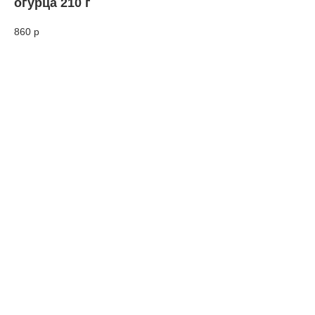
огурца 210 г
860
р